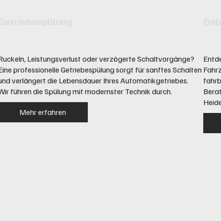
Getriebespülung
Geb
Ruckeln, Leistungsverlust oder verzögerte Schaltvorgänge?
Entd
Eine professionelle Getriebespülung sorgt für sanftes Schalten
Fahrz
und verlängert die Lebensdauer Ihres Automatikgetriebes.
fahrb
Wir führen die Spülung mit modernster Technik durch.
Berat
Heide
Mehr erfahren