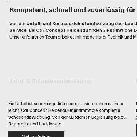
Kompetent, schnell und zuverlässig fü
Von der
Unfall- und Karosserieinstandsetzung
über
Lack
Service
: Bei
Car Concept Heidenau
finden Sie
sämtliche L
Unser erfahrenes Team arbeitet mit modernster Technik und kl
Unfall & Schadensabwicklung
Ein Unfall ist schon ärgerlich genug – wir machen es Ihnen
leicht. Car Concept Heidenau übernimmt die komplette
Schadenabwicklung: Von der Gutachter-Begleitung bis zur
Reparatur und Lackierung.
Mehr erfahren