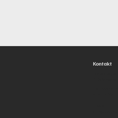
Kontakt
Gabelsberger S
01809 Heide
Tel.:
03529 / 
Fax: 03529 / 
E-Mail:
info@carconc