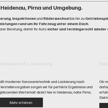
r Heidenau, Pirna und Umgebung.
ierung
,
Inspektionen
und
Räderwechsel
bis hin zu
Getriebespü
eistungen rund um Ihr Fahrzeug unter einem Dach
.
arer Beratung, damit Ihr Auto
sicher und termingerecht wieder
Karosserie & Lackierung
Rep
Mit moderner Karosserietechnik und Lackierung nach
Ob re
Herstellervorgaben sorgen wir für perfekte Ergebnisse und
dafür
glänzenden Werterhalt direkt hier in Heidenau, nahe Pirna.
erfa
Elekt
Mehr erfahren