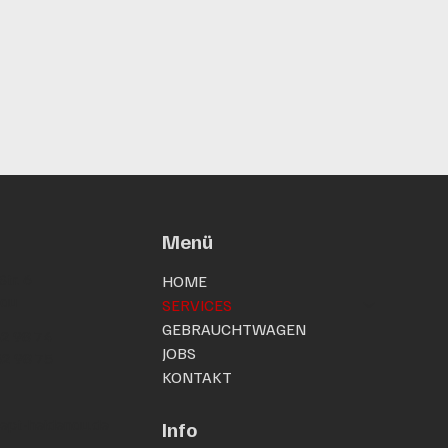
Menü
tr. 6
HOME
nau
SERVICES
GEBRAUCHTWAGEN
52 98 74
JOBS
52 98 75
KONTAKT
ept-heidenau.de
Info