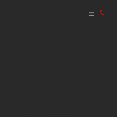
KAROSSERIE
LACKIERUNG
AUTOGLAS
MECHANIK
INSPEKTION
FAHRWERK