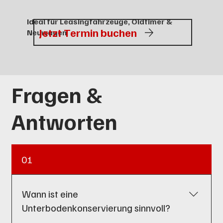
Ideal für Leasingfahrzeuge, Oldtimer &
Jetzt Termin buchen
Neuwagen
Fragen &
Antworten
01
Wann ist eine
Unterbodenkonservierung sinnvoll?