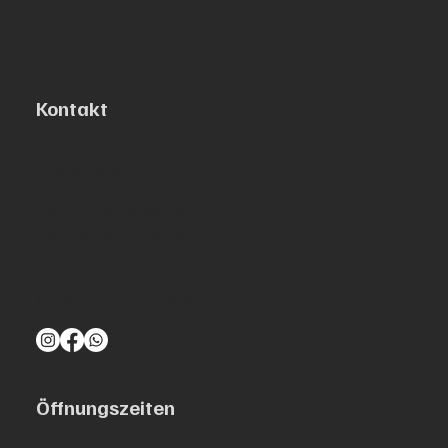
Rostentfernung und Versiegelung. Wir erstellen Ihnen
gerne ein individuelles Angebot vor Ort in Heidenau –
transparent, fair und ohne versteckte Kosten.
Kontakt
Gabelsberger Str. 6
01809 Heidenau
Tel.:
03529 / 52 98 74
Fax: 03529 / 52 98 75
E-Mail:
info@carconcept-heidenau.de
Öffnungszeiten