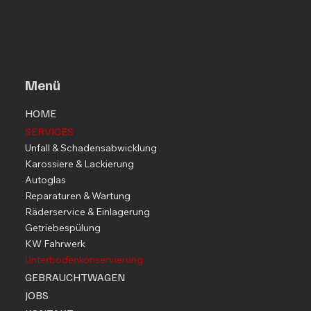
Montag - Freitag
08:00 Uhr - 12:00 Uhr
13:00 Uhr - 17:00 Uhr
und nach Terminvereinbarung
Menü
HOME
SERVICES
Unfall & Schadensabwicklung
Karossiere & Lackierung
Autoglas
Reparaturen & Wartung
Räderservice & Einlagerung
Getriebespülung
KW Fahrwerk
Unterbodenkonservierung
GEBRAUCHTWAGEN
JOBS